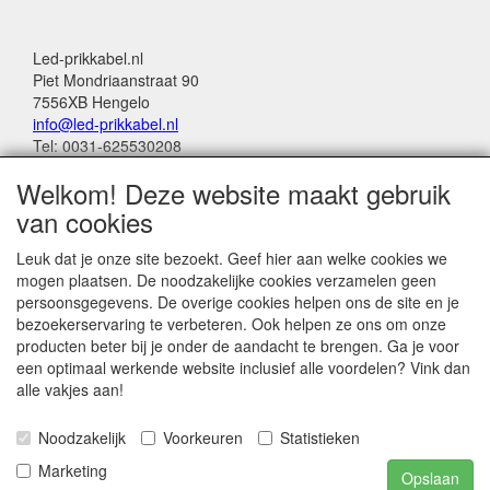
Led-prikkabel.nl
Piet Mondriaanstraat 90
7556XB Hengelo
info@led-prikkabel.nl
Tel: 0031-625530208
KVK: 08133931
Welkom! Deze website maakt gebruik
BTW no: NL001201144B39
van cookies
Alle genoemde bedragen in deze webwinkel
Leuk dat je onze site bezoekt. Geef hier aan welke cookies we
zijn inclusief 21% BTW
mogen plaatsen. De noodzakelijke cookies verzamelen geen
persoonsgegevens. De overige cookies helpen ons de site en je
Betalingen:
bezoekerservaring te verbeteren. Ook helpen ze ons om onze
Wero Ideal
producten beter bij je onder de aandacht te brengen. Ga je voor
Paypal
een optimaal werkende website inclusief alle voordelen? Vink dan
Bancontact (belgië)
alle vakjes aan!
Noodzakelijk
Voorkeuren
Statistieken
Marketing
Opslaan