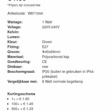
*Prijzen zijn inclusief btw
Artikelcode
:
W871044
Wattage:
1 Watt
Voltage:
220V-240V
Kelvin:
Lumen:
Kleur:
Groen
Fitting:
E27
Groote:
Φ45x69mm
Materiaal:
Polycarbonat kap
Goedkeuring:
CE
Dimbaar:
nee
Beschermgraad:
IP20 (buiten te gebruiken in IP44
prikkabel)
Vergelijkbaar met:
8 Watt normale kogellamp
Kortingsschema
1+ = € 1.60
100+ = € 1.45
500+ = € 1.33