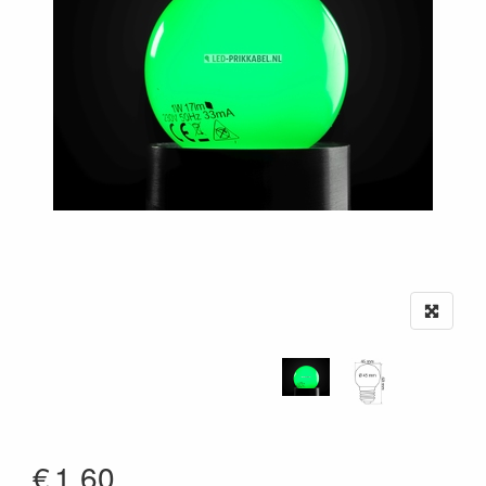
€
1.60