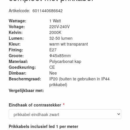
Artikelcode
:
6011440686642
Wattage:
1 Watt
Voltage:
220V-240V
Kelvin:
2000K
Lumen:
32-50 lumen
Kleur:
warm wit transparant
Fitting:
E27
Groote:
Φ45x85mm
Materiaal:
Polycarbonat kap
Goedkeuring:
CE
Dimbaar:
Nee
Beschermgraad:
IP20 (buiten te gebruiken in IP44
prikkabel)
Vergelijkbaar met:
Eindhaak of contrastekker
Prikkabels inclusief led 1 per meter