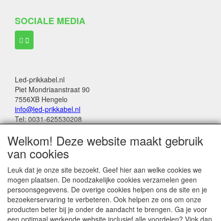
SOCIALE MEDIA
Led-prikkabel.nl
Piet Mondriaanstraat 90
7556XB Hengelo
info@led-prikkabel.nl
Tel: 0031-625530208
KVK: 08133931
Welkom! Deze website maakt gebruik
BTW no: NL001201144B39
van cookies
Alle genoemde bedragen in deze webwinkel
Leuk dat je onze site bezoekt. Geef hier aan welke cookies we
zijn inclusief 21% BTW
mogen plaatsen. De noodzakelijke cookies verzamelen geen
persoonsgegevens. De overige cookies helpen ons de site en je
Betalingen:
bezoekerservaring te verbeteren. Ook helpen ze ons om onze
Wero Ideal
producten beter bij je onder de aandacht te brengen. Ga je voor
Paypal
een optimaal werkende website inclusief alle voordelen? Vink dan