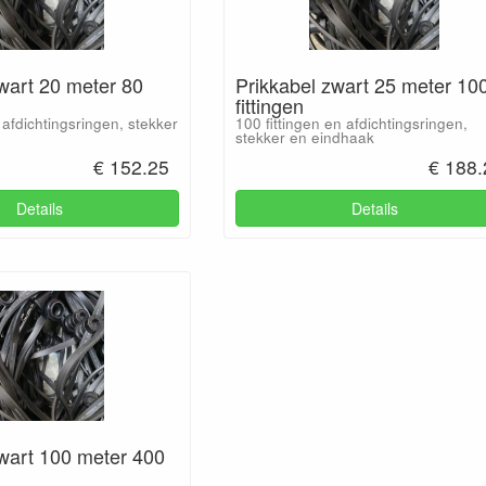
wart 20 meter 80
Prikkabel zwart 25 meter 10
fittingen
 afdichtingsringen, stekker
100 fittingen en afdichtingsringen,
stekker en eindhaak
€ 152.25
€ 188.
Details
Details
zwart 100 meter 400