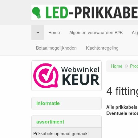
Home
Algemen voorwaarden B2B
Al
Betaalmogelijkheden
Klachtenregeling
Home
Pro
4 fitti
Informatie
Alle prikkabel
Eventuele retou
assortiment
Prikkabels op maat gemaakt