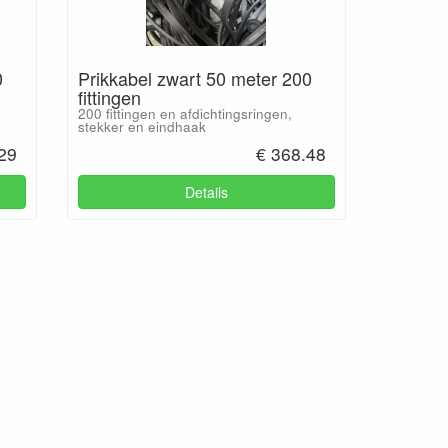
0
Prikkabel zwart 50 meter 200
fittingen
200 fittingen en afdichtingsringen,
stekker en eindhaak
29
€ 368.48
Details