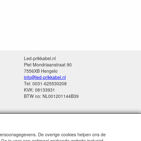
Led-prikkabel.nl
Piet Mondriaanstraat 90
7556XB Hengelo
info@led-prikkabel.nl
Tel: 0031-625530208
KVK: 08133931
BTW no: NL001201144B39
 persoonsgegevens. De overige cookies helpen ons de
 Ga je voor een optimaal werkende website inclusief