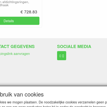
n afdichtingsringen,
ndhaak
€ 728.83
Details
TACT GEGEVENS
SOCIALE MEDIA
pingslink aanvragen
ngen:
Wero Ideal
ruik van cookies
Paypal
Bancontact (belgië)
cookies we mogen plaatsen. De noodzakelijke cookies verzamelen geen
n ze ons om onze producten beter bij je onder de aandacht te brengen.