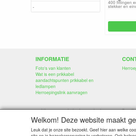
400 fittingen e
stekker en ei
-
INFORMATIE
CON
Foto's van klanten
Herroe
Wat is een prikkabel
aandachtspunten prikkabel en
ledlampen
Herroepingslink aanvragen
Alle genoemde bedragen in deze
Betali
webwinkel
Welkom! Deze website maakt geb
zijn inclusief 21% BTW
Leuk dat je onze site bezoekt. Geef hier aan welke 
site en je bezoekerservaring te verbeteren. Ook helpe