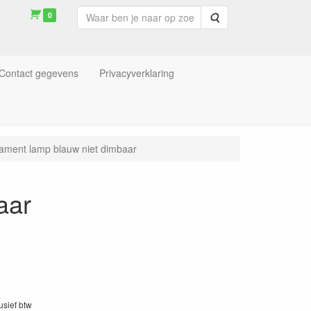
0
Zoeken
Contact gegevens
Privacyverklaring
lament lamp blauw niet dimbaar
aar
lusief btw