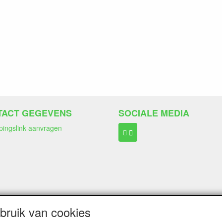
TACT GEGEVENS
SOCIALE MEDIA
pingslink aanvragen
ngen:
Wero Ideal
ruik van cookies
Paypal