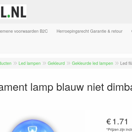
gemene voorwaarden B2C
Herroepingsrecht Garantie & retour
ducten
Led lampen
Gekleurd
Gekleurde led lampen
Led fi
lament lamp blauw niet dimb
€
1.71
*Prijzen zijn inc