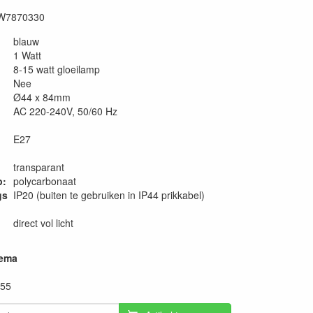
W7870330
blauw
1 Watt
8-15 watt gloeilamp
Nee
Ø44 x 84mm
AC 220-240V, 50/60 Hz
E27
transparant
p:
polycarbonaat
gs
IP20 (buiten te gebruiken in IP44 prikkabel)
direct vol licht
hema
.55