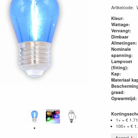
Artikelcode
:
Kleur:
Wattage:
Vervangt:
Dimbaar
Afmetingen:
Nominale
spanning:
Lampvoet
(fitting):
Kap:
Materiaal ka
Beschermin
graad:
Opwarmtijd:
Kortingssc
1+ = € 1.71
100+ = € 1