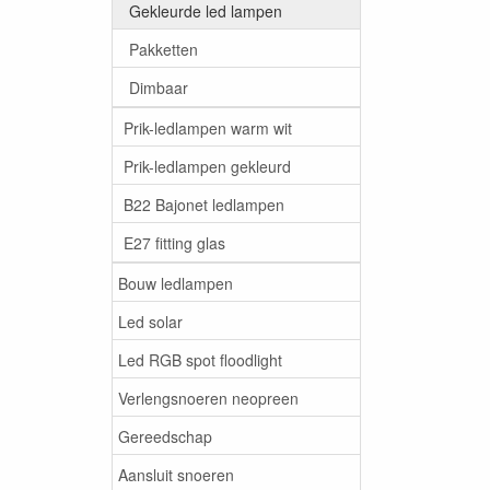
Gekleurde led lampen
Pakketten
Dimbaar
Prik-ledlampen warm wit
Prik-ledlampen gekleurd
B22 Bajonet ledlampen
E27 fitting glas
Bouw ledlampen
Led solar
Led RGB spot floodlight
Verlengsnoeren neopreen
Gereedschap
Aansluit snoeren