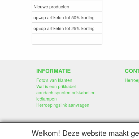
Nieuwe producten
op=op artikelen tot 50% korting
op=op artikelen tot 25% korting
-
INFORMATIE
CON
Foto's van klanten
Herroe
Wat is een prikkabel
aandachtspunten prikkabel en
ledlampen
Herroepingslink aanvragen
Alle genoemde bedragen in deze
Betali
webwinkel
Welkom! Deze website maakt geb
zijn inclusief 21% BTW