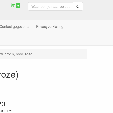
0
Zoeken
Contact gegevens
Privacyverklaring
w, groen, rood, roze)
roze)
20
lusief btw