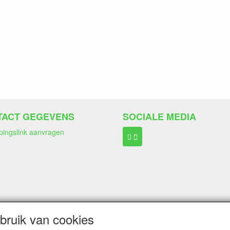
TACT GEGEVENS
SOCIALE MEDIA
pingslink aanvragen
ngen:
Wero Ideal
ruik van cookies
Paypal