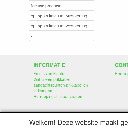
Nieuwe producten
op=op artikelen tot 50% korting
op=op artikelen tot 25% korting
-
INFORMATIE
CON
Foto's van klanten
Herroe
Wat is een prikkabel
aandachtspunten prikkabel en
ledlampen
Herroepingslink aanvragen
Alle genoemde bedragen in deze
Betali
webwinkel
Welkom! Deze website maakt geb
zijn inclusief 21% BTW