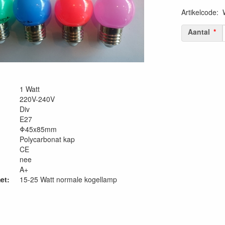
Artikelcode
:
Aantal
1 Watt
220V-240V
Div
E27
Φ45x85mm
Polycarbonat kap
CE
nee
A+
et:
15-25 Watt normale kogellamp