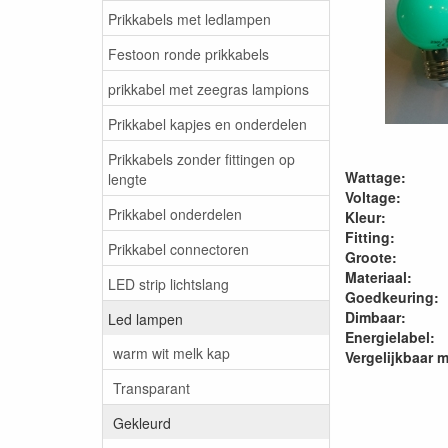
Prikkabels met ledlampen
Festoon ronde prikkabels
prikkabel met zeegras lampions
Prikkabel kapjes en onderdelen
Prikkabels zonder fittingen op
Wattage:
lengte
Voltage:
Prikkabel onderdelen
Kleur:
Fitting:
Prikkabel connectoren
Groote:
Materiaal:
LED strip lichtslang
Goedkeuring:
Dimbaar:
Led lampen
Energielabel:
warm wit melk kap
Vergelijkbaar m
Transparant
Gekleurd