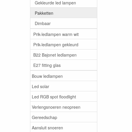
Gekleurde led lampen
Pakketten
Dimbaar
Prik-ledlampen warm wit
Prik-ledlampen gekleurd
B22 Bajonet ledlampen
E27 fitting glas
Bouw ledlampen
Led solar
Led RGB spot floodlight
Verlengsnoeren neopreen
Gereedschap
Aansluit snoeren