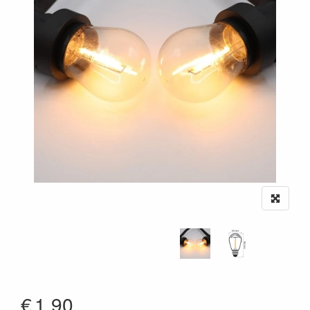
€
1.90