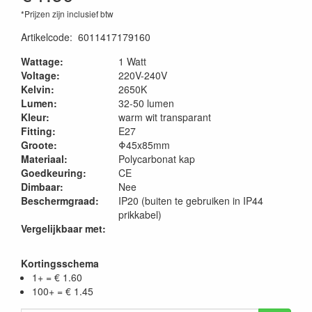
*Prijzen zijn inclusief btw
Artikelcode
:
6011417179160
Wattage:
1 Watt
Voltage:
220V-240V
Kelvin:
2650K
Lumen:
32-50 lumen
Kleur:
warm wit transparant
Fitting:
E27
Groote:
Φ45x85mm
Materiaal:
Polycarbonat kap
Goedkeuring:
CE
Dimbaar:
Nee
Beschermgraad:
IP20 (buiten te gebruiken in IP44
prikkabel)
Vergelijkbaar met:
Kortingsschema
1+ = € 1.60
100+ = € 1.45