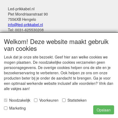
Led-prikkabel.nl
Piet Mondriaanstraat 90
7556XB Hengelo
info@led-prikkabel.nl
Tel: 0031-625530208
KVK: 08133931
Welkom! Deze website maakt gebruik
BTW no: NL001201144B39
van cookies
Alle genoemde bedragen in deze webwinkel
Leuk dat je onze site bezoekt. Geef hier aan welke cookies we
zijn inclusief 21% BTW
mogen plaatsen. De noodzakelijke cookies verzamelen geen
persoonsgegevens. De overige cookies helpen ons de site en je
Betalingen:
bezoekerservaring te verbeteren. Ook helpen ze ons om onze
Wero Ideal
producten beter bij je onder de aandacht te brengen. Ga je voor
Paypal
een optimaal werkende website inclusief alle voordelen? Vink dan
Bancontact (belgië)
alle vakjes aan!
Noodzakelijk
Voorkeuren
Statistieken
Marketing
Opslaan