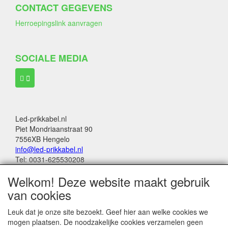
CONTACT GEGEVENS
Herroepingslink aanvragen
SOCIALE MEDIA
Led-prikkabel.nl
Piet Mondriaanstraat 90
7556XB Hengelo
info@led-prikkabel.nl
Tel: 0031-625530208
KVK: 08133931
Welkom! Deze website maakt gebruik
BTW no: NL001201144B39
van cookies
Alle genoemde bedragen in deze webwinkel
Leuk dat je onze site bezoekt. Geef hier aan welke cookies we
zijn inclusief 21% BTW
mogen plaatsen. De noodzakelijke cookies verzamelen geen