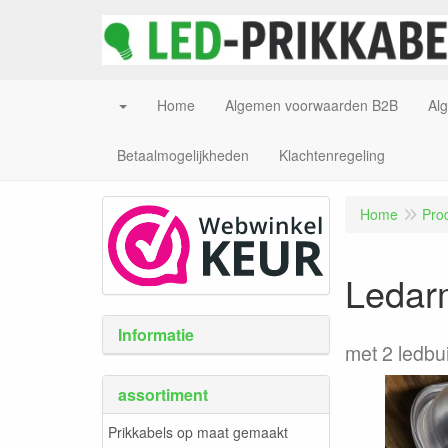
Home
Algemen voorwaarden B2B
Al
Betaalmogelijkheden
Klachtenregeling
Home
Pro
Ledarm
Informatie
met 2 ledbu
assortiment
Prikkabels op maat gemaakt