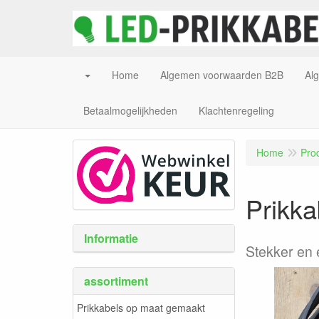
Home
Algemen voorwaarden B2B
Al
Betaalmogelijkheden
Klachtenregeling
Home
Pro
Prikka
Informatie
Stekker en
assortiment
Prikkabels op maat gemaakt