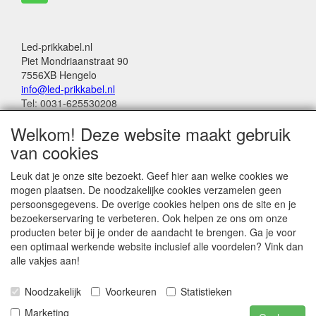
Led-prikkabel.nl
Piet Mondriaanstraat 90
7556XB Hengelo
info@led-prikkabel.nl
Tel: 0031-625530208
KVK: 08133931
Welkom! Deze website maakt gebruik
BTW no: NL001201144B39
van cookies
Alle genoemde bedragen in deze webwinkel
Leuk dat je onze site bezoekt. Geef hier aan welke cookies we
zijn inclusief 21% BTW
mogen plaatsen. De noodzakelijke cookies verzamelen geen
persoonsgegevens. De overige cookies helpen ons de site en je
Betalingen:
bezoekerservaring te verbeteren. Ook helpen ze ons om onze
Wero Ideal
producten beter bij je onder de aandacht te brengen. Ga je voor
Paypal
een optimaal werkende website inclusief alle voordelen? Vink dan
Bancontact (belgië)
alle vakjes aan!
Noodzakelijk
Voorkeuren
Statistieken
Marketing