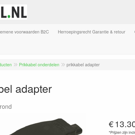
gemene voorwaarden B2C
Herroepingsrecht Garantie & retour
ducten
Prikkabel onderdelen
prikkabel adapter
bel adapter
 rond
€
13.3
*Prijzen zijn inc