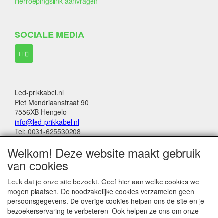
Herroepingslink aanvragen
SOCIALE MEDIA
Led-prikkabel.nl
Piet Mondriaanstraat 90
7556XB Hengelo
info@led-prikkabel.nl
Tel: 0031-625530208
KVK: 08133931
Welkom! Deze website maakt gebruik
BTW no: NL001201144B39
van cookies
Alle genoemde bedragen in deze webwinkel
Leuk dat je onze site bezoekt. Geef hier aan welke cookies we
zijn inclusief 21% BTW
mogen plaatsen. De noodzakelijke cookies verzamelen geen
persoonsgegevens. De overige cookies helpen ons de site en je
Betalingen:
bezoekerservaring te verbeteren. Ook helpen ze ons om onze