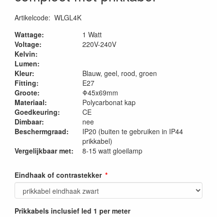
Artikelcode
:
WLGL4K
Wattage:
1 Watt
Voltage:
220V-240V
Kelvin:
Lumen:
Kleur:
Blauw, geel, rood, groen
Fitting:
E27
Groote:
Φ45x69mm
Materiaal:
Polycarbonat kap
Goedkeuring:
CE
Dimbaar:
nee
Beschermgraad:
IP20 (buiten te gebruiken in IP44
prikkabel)
Vergelijkbaar met:
8-15 watt gloeilamp
Eindhaak of contrastekker
Prikkabels inclusief led 1 per meter