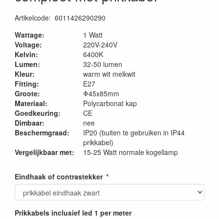
Artikelcode
:
6011426290290
Wattage:
1 Watt
Voltage:
220V-240V
Kelvin:
6400K
Lumen:
32-50 lumen
Kleur:
warm wit melkwit
Fitting:
E27
Groote:
Φ45x85mm
Materiaal:
Polycarbonat kap
Goedkeuring:
CE
Dimbaar:
nee
Beschermgraad:
IP20 (buiten te gebruiken in IP44
prikkabel)
Vergelijkbaar met:
15-25 Watt normale kogellamp
Eindhaak of contrastekker
Prikkabels inclusief led 1 per meter