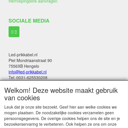
Herroepingslink aanvragen
SOCIALE MEDIA
Led-prikkabel.nl
Piet Mondriaanstraat 90
7556XB Hengelo
info@led-prikkabel.nl
Tel: 0031-625530208
KVK: 08133931
Welkom! Deze website maakt gebruik
BTW no: NL001201144B39
van cookies
Alle genoemde bedragen in deze webwinkel
Leuk dat je onze site bezoekt. Geef hier aan welke cookies we
zijn inclusief 21% BTW
mogen plaatsen. De noodzakelijke cookies verzamelen geen
persoonsgegevens. De overige cookies helpen ons de site en je
Betalingen:
bezoekerservaring te verbeteren. Ook helpen ze ons om onze