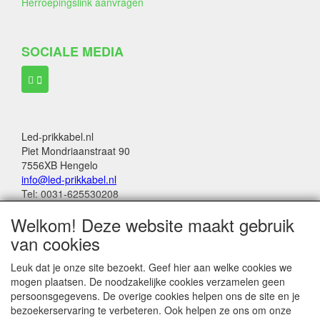
Herroepingslink aanvragen
SOCIALE MEDIA
Led-prikkabel.nl
Piet Mondriaanstraat 90
7556XB Hengelo
info@led-prikkabel.nl
Tel: 0031-625530208
KVK: 08133931
Welkom! Deze website maakt gebruik
BTW no: NL001201144B39
van cookies
Alle genoemde bedragen in deze webwinkel
Leuk dat je onze site bezoekt. Geef hier aan welke cookies we
zijn inclusief 21% BTW
mogen plaatsen. De noodzakelijke cookies verzamelen geen
persoonsgegevens. De overige cookies helpen ons de site en je
Betalingen:
bezoekerservaring te verbeteren. Ook helpen ze ons om onze