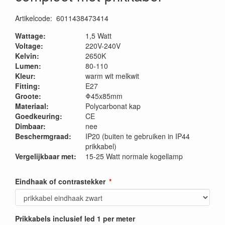
Artikelcode
:
6011438473414
Wattage:
1,5 Watt
Voltage:
220V-240V
Kelvin:
2650K
Lumen:
80-110
Kleur:
warm wit melkwit
Fitting:
E27
Groote:
Φ45x85mm
Materiaal:
Polycarbonat kap
Goedkeuring:
CE
Dimbaar:
nee
Beschermgraad:
IP20 (buiten te gebruiken in IP44
prikkabel)
Vergelijkbaar met:
15-25 Watt normale kogellamp
Eindhaak of contrastekker
Prikkabels inclusief led 1 per meter