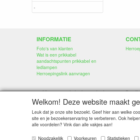
-
INFORMATIE
CON
Foto's van klanten
Herroe
Wat is een prikkabel
aandachtspunten prikkabel en
ledlampen
Herroepingslink aanvragen
Alle genoemde bedragen in deze
Betali
webwinkel
Welkom! Deze website maakt geb
zijn inclusief 21% BTW
Leuk dat je onze site bezoekt. Geef hier aan welke 
site en je bezoekerservaring te verbeteren. Ook helpe
alle voordelen? Vink dan alle vakjes aan!
Noodzakelijk
Voorkeuren
Statistieken