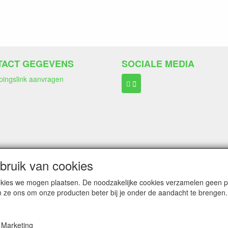
TACT GEGEVENS
SOCIALE MEDIA
pingslink aanvragen
ngen:
Wero Ideal
ruik van cookies
Paypal
Bancontact (belgië)
cookies we mogen plaatsen. De noodzakelijke cookies verzamelen geen
n ze ons om onze producten beter bij je onder de aandacht te brengen.
Marketing