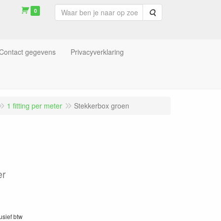
0
Zoeken
Contact gegevens
Privacyverklaring
1 fitting per meter
Stekkerbox groen
er
lusief btw