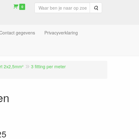
0
Zoeken
Contact gegevens
Privacyverklaring
art 2x2,5mm²
3 fitting per meter
en
25