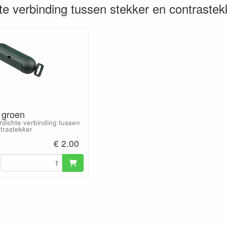
te verbinding tussen stekker en contrastek
 groen
rdichte verbinding tussen
trastekker
€ 2.00