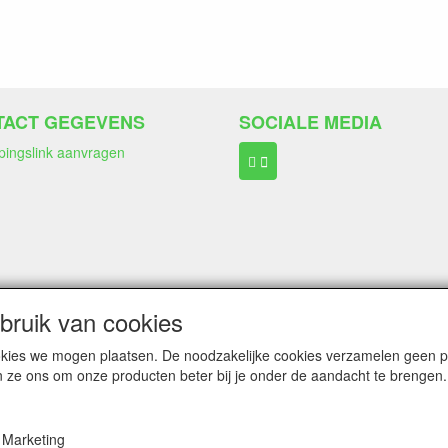
TACT GEGEVENS
SOCIALE MEDIA
pingslink aanvragen
ngen:
Wero Ideal
ruik van cookies
Paypal
Bancontact (belgië)
cookies we mogen plaatsen. De noodzakelijke cookies verzamelen geen
n ze ons om onze producten beter bij je onder de aandacht te brengen.
Marketing