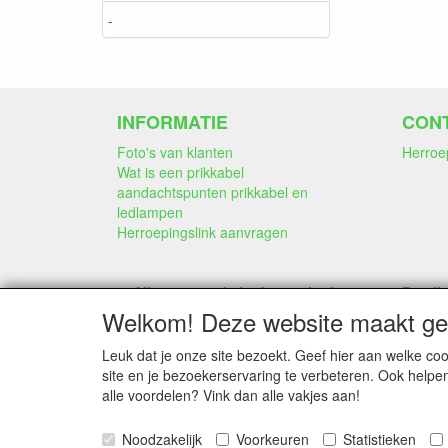
-
INFORMATIE
CON
Foto's van klanten
Herroe
Wat is een prikkabel
aandachtspunten prikkabel en
ledlampen
Herroepingslink aanvragen
Alle genoemde bedragen in deze
Betali
webwinkel
Welkom! Deze website maakt geb
zijn inclusief 21% BTW
Leuk dat je onze site bezoekt. Geef hier aan welke 
site en je bezoekerservaring te verbeteren. Ook helpe
alle voordelen? Vink dan alle vakjes aan!
Noodzakelijk
Voorkeuren
Statistieken