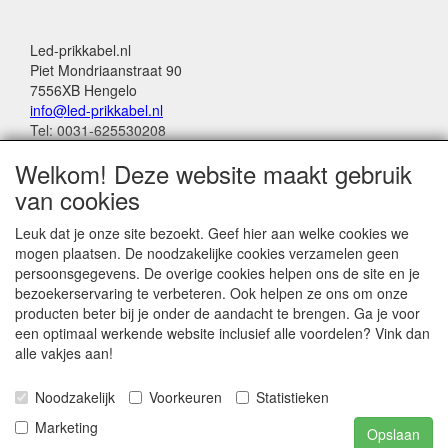
Led-prikkabel.nl
Piet Mondriaanstraat 90
7556XB Hengelo
info@led-prikkabel.nl
Tel: 0031-625530208
KVK: 08133931
Welkom! Deze website maakt gebruik
BTW no: NL001201144B39
van cookies
Alle genoemde bedragen in deze webwinkel
Leuk dat je onze site bezoekt. Geef hier aan welke cookies we
zijn inclusief 21% BTW
mogen plaatsen. De noodzakelijke cookies verzamelen geen
persoonsgegevens. De overige cookies helpen ons de site en je
Betalingen:
bezoekerservaring te verbeteren. Ook helpen ze ons om onze
Wero Ideal
producten beter bij je onder de aandacht te brengen. Ga je voor
Paypal
een optimaal werkende website inclusief alle voordelen? Vink dan
Bancontact (belgië)
alle vakjes aan!
Noodzakelijk
Voorkeuren
Statistieken
Marketing
Opslaan