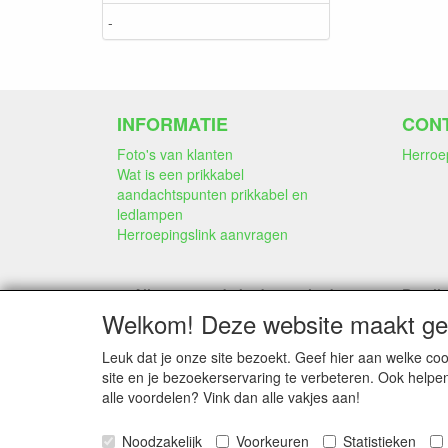
-
INFORMATIE
CON
Foto's van klanten
Herroe
Wat is een prikkabel
aandachtspunten prikkabel en
ledlampen
Herroepingslink aanvragen
Alle genoemde bedragen in deze
Betali
webwinkel
Welkom! Deze website maakt geb
zijn inclusief 21% BTW
Leuk dat je onze site bezoekt. Geef hier aan welke 
site en je bezoekerservaring te verbeteren. Ook helpe
alle voordelen? Vink dan alle vakjes aan!
Noodzakelijk
Voorkeuren
Statistieken