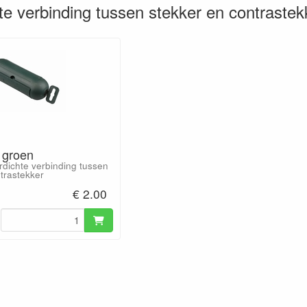
te verbinding tussen stekker en contrastek
 groen
rdichte verbinding tussen
trastekker
€ 2.00