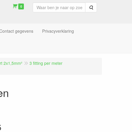
0
Zoeken
Contact gegevens
Privacyverklaring
art 2x1,5mm²
3 fitting per meter
en
5