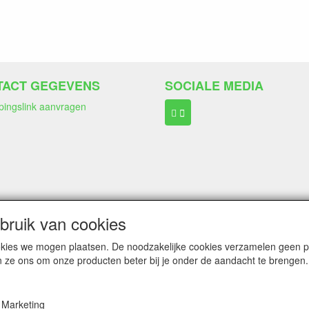
TACT GEGEVENS
SOCIALE MEDIA
pingslink aanvragen
ngen:
Wero Ideal
ruik van cookies
Paypal
Bancontact (belgië)
cookies we mogen plaatsen. De noodzakelijke cookies verzamelen geen
n ze ons om onze producten beter bij je onder de aandacht te brengen.
Marketing